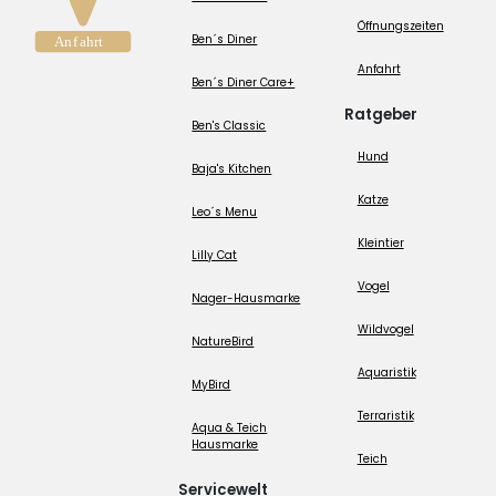
Öffnungszeiten
Ben´s Diner
Anfahrt
Ben´s Diner Care+
Ratgeber
Ben's Classic
Hund
Baja's Kitchen
Katze
Leo´s Menu
Kleintier
Lilly Cat
Vogel
Nager-Hausmarke
Wildvogel
NatureBird
Aquaristik
MyBird
Terraristik
Aqua & Teich
Hausmarke
Teich
Servicewelt