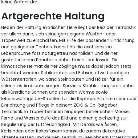
keine Gefahr dar.
Artgerechte Haltung
Neben der Haltung exotischer Tiere liegt der Reiz der Terraristik
vor allem darin, sich seine ganz eigene Wüsten- oder
Tropenwelt zu erschaffen. Mit Hilfe der passenden Einrichtung
und geeigneter Technik kannst du die exotischsten
Lebensräume fast naturgetreu nachbilden und deiner
gestalterischen Phantasie dabei freien Lauf lassen. Die
klimatische Heimat deiner Zöglinge muss dabei jedoch stets
beachtet werden. Schildkröten und Echsen etwa benötigen
Wüstenterrarien, wo Sand Steinbauten und Hölzer für ein
stilechtes Ambiente sorgen. Spezielle Strahler fungieren dabei
als künstliche Sonnen und spenden Wärme sowie
lebenswichtige UV-Strahlen für die Reptilien. Erfahre mehr über
Einrichtung und Pflege in deinem ZOO & Co. Ratgeber
Terraristik. In Tropenterrarien hingegen beherrschen Moose,
Farne und Wasserläufe das Bild und dienen gleichzeitig zur
Regulierung der Luftfeuchtigkeit. Mit Details wie Ästen,
Korkrinden oder Kokosfasern kannst du zudem dekorative
Akzente setzen und deinen Terrarium-Bewohnern Unterschlupf