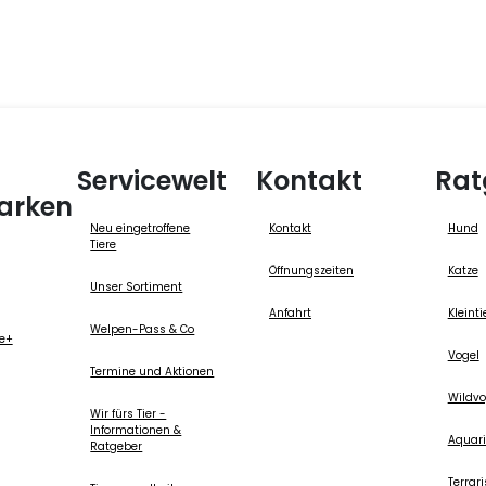
Servicewelt
Kontakt
Rat
arken
Neu eingetroffene
Kontakt
Hund
Tiere
Öffnungszeiten
Katze
Unser Sortiment
Anfahrt
Kleinti
Welpen-Pass & Co
re+
Vogel
Termine und Aktionen
Wildvo
Wir fürs Tier -
Informationen &
Aquari
Ratgeber
Terrari