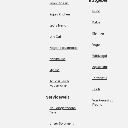
Ratgeber
Ben's Classic
Hund
Baja's Kitchen
Katze
Leo´s Menu
Kleintier
Lilly Cat
Vogel
Nager-Hausmarke
Wildvogel
NatureBird
Aquaristik
MyBird
Terraristik
Aqua & Teich
Hausmarke
Teich
Servicewelt
Von Freund zu
Freund
Neu eingetroffene
Tiere
Unser Sortiment