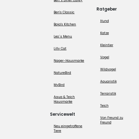
Ben´s Diner Care+
Ratgeber
Ben's Classic
Hund
Baja's Kitchen
Katze
Leo´s Menu
Kleintier
Lilly Cat
Vogel
Nager-Hausmarke
Wildvogel
NatureBird
Aquaristik
MyBird
Terraristik
Aqua & Teich
Hausmarke
Teich
Servicewelt
Von Freund zu
Freund
Neu eingetroffene
Tiere